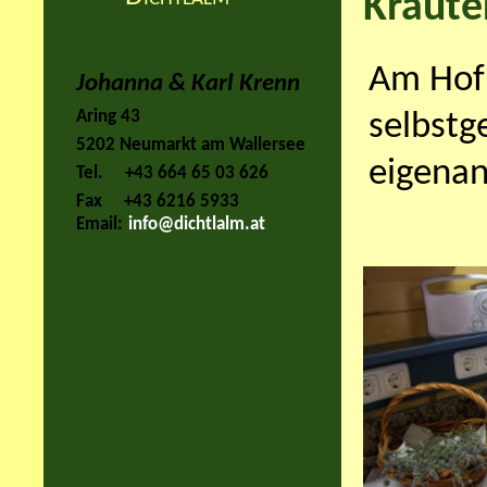
Kräute
Am Hof 
Johanna & Karl Krenn
Aring 43
selbstg
5202 Neumarkt am Wallersee
eigenan
Tel.
+43 664 65 03 626
Fax
+43 6216 5933
Email:
info@dichtlalm.at