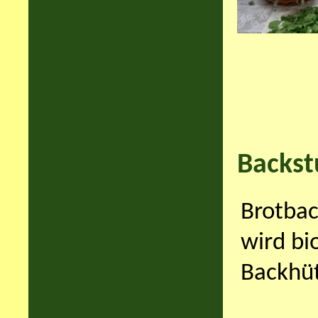
Backst
Brotbac
wird bi
Backhüt